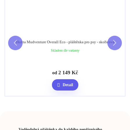
Nedostupné
1 759
Kč
Délka 65 cm
Hurtta Mudventure Overall Eco - pláštěnka pro psy - skořicová
Nedostupné
Skladem dle varianty
1 759
Kč
2 149
Kč
od
Délka 70 cm
Detail
Nedostupné
1 759
Kč
Voděodolná pláštěnka do každého nepříznivého