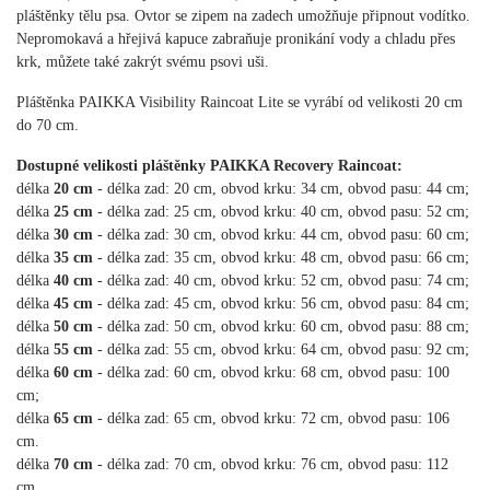
pláštěnky tělu psa. Ovtor se zipem na zadech umožňuje připnout vodítko.
Nepromokavá a hřejivá kapuce zabraňuje pronikání vody a chladu přes
krk, můžete také zakrýt svému psovi uši.
Pláštěnka PAIKKA Visibility Raincoat Lite se vyrábí od velikosti 20 cm
do 70 cm.
Dostupné velikosti pláštěnky PAIKKA Recovery Raincoat:
délka
20 cm
- délka zad: 20 cm, obvod krku: 34 cm, obvod pasu: 44 cm;
délka
25 cm
- délka zad: 25 cm, obvod krku: 40 cm, obvod pasu: 52 cm;
délka
30 cm
- délka zad: 30 cm, obvod krku: 44 cm, obvod pasu: 60 cm;
délka
35 cm
- délka zad: 35 cm, obvod krku: 48 cm, obvod pasu: 66 cm;
délka
40 cm
- délka zad: 40 cm, obvod krku: 52 cm, obvod pasu: 74 cm;
délka
45 cm
- délka zad: 45 cm, obvod krku: 56 cm, obvod pasu: 84 cm;
délka
50 cm
- délka zad: 50 cm, obvod krku: 60 cm, obvod pasu: 88 cm;
délka
55 cm
- délka zad: 55 cm, obvod krku: 64 cm, obvod pasu: 92 cm;
délka
60 cm
- délka zad: 60 cm, obvod krku: 68 cm, obvod pasu: 100
cm;
délka
65 cm
- délka zad: 65 cm, obvod krku: 72 cm, obvod pasu: 106
cm.
délka
70 cm
- délka zad: 70 cm, obvod krku: 76 cm, obvod pasu: 112
cm.