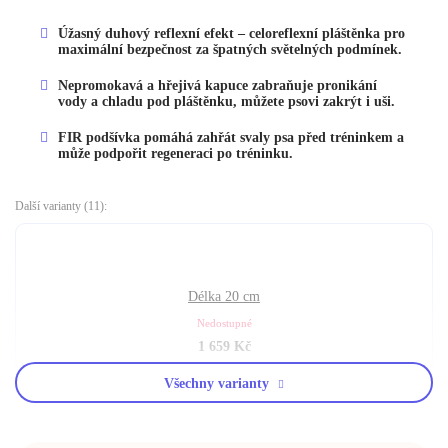
Úžasný duhový reflexní efekt – celoreflexní pláštěnka pro
maximální bezpečnost za špatných světelných podmínek.
Nepromokavá a hřejivá kapuce zabraňuje pronikání
vody a chladu pod pláštěnku, můžete psovi zakrýt i uši.
FIR podšívka pomáhá zahřát svaly psa před tréninkem a
může podpořit regeneraci po tréninku.
Další varianty (11):
Délka 20 cm
Nedostupné
1 659
Kč
Všechny varianty
Délka 25 cm