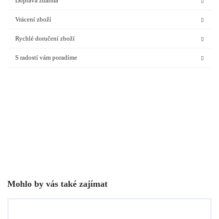
Doprava zdarma
Nedostupné
1 699
Kč
Vrácení zboží
Rychlé doručení zboží
S radostí vám poradíme
Délka 50 cm
Nedostupné
1 699
Kč
Délka 55 cm
Nedostupné
1 759
Kč
Mohlo by vás také zajímat
Délka 60 cm