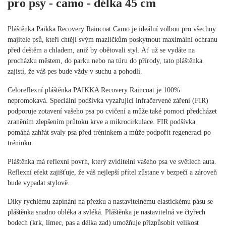
pro psy - camo - délka 45 cm
Pláštěnka Paikka Recovery Raincoat Camo je ideální volbou pro všechny
majitele psů, kteří chtějí svým mazlíčkům poskytnout maximální ochranu
před deštěm a chladem, aniž by obětovali styl. Ať už se vydáte na
procházku městem, do parku nebo na túru do přírody, tato pláštěnka
zajistí, že váš pes bude vždy v suchu a pohodlí.
Celoreflexní pláštěnka PAIKKA Recovery Raincoat je 100%
nepromokavá. Speciální podšívka vyzařující infračervené záření (FIR)
podporuje zotavení vašeho psa po cvičení a může také pomoci předcházet
zraněním zlepšením průtoku krve a mikrocirkulace. FIR podšívka
pomáhá zahřát svaly psa před tréninkem a může podpořit regeneraci po
tréninku.
Pláštěnka má reflexní povrh, který zviditelní vašeho psa ve světlech auta.
Reflexní efekt zajišťuje, že váš nejlepší přítel zůstane v bezpečí a zároveň
bude vypadat stylově.
Díky rychlému zapínání na přezku a nastavitelnému elastickému pásu se
pláštěnka snadno obléka a svléká. Pláštěnka je nastavitelná ve čtyřech
bodech (krk, límec, pas a délka zad) umožňuje přizpůsobit velikost