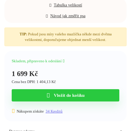
Tabulka velikostí
Nedostupné
1 659
Kč
Návod jak změřit psa
TIP:
Pokud jsou míry vašeho mazlíčka někde mezi dvěma
velikostmi, doporučujeme objednat menší velikost.
Délka 30 cm
Nedostupné
1 659
Kč
Skladem, připraveno k odeslání
1 699
Kč
Cena bez DPH: 1 404,13 Kč
Délka 35 cm
Nedostupné
Vložit do košíku
1 699
Kč
Nákupem získáte
34
Kreditů
Délka 40 cm