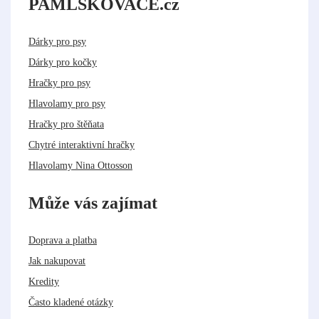
PAMLSKOVAČE.cz
Dárky pro psy
Dárky pro kočky
Hračky pro psy
Hlavolamy pro psy
Hračky pro štěňata
Chytré interaktivní hračky
Hlavolamy Nina Ottosson
Může vás zajímat
Doprava a platba
Jak nakupovat
Kredity
Často kladené otázky