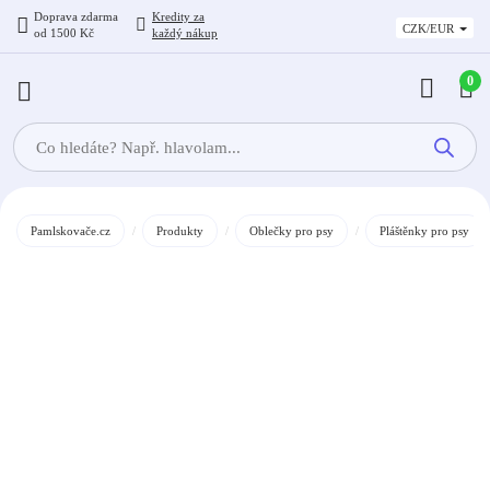
Doprava zdarma
Kredity
za
CZK/EUR
od 1500 Kč
každý nákup
0
Products
search
Pamlskovače.cz
/
Produkty
/
Oblečky pro psy
/
Pláštěnky pro psy