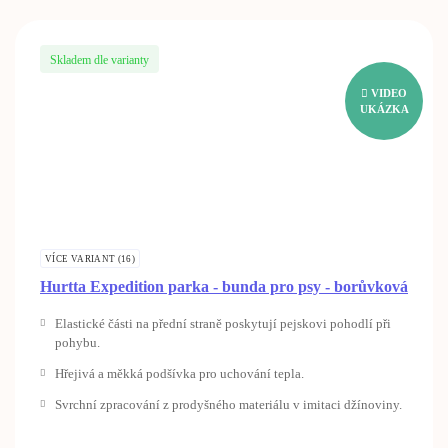
Skladem dle varianty
VIDEO
UKÁZKA
VÍCE VARIANT (16)
Hurtta Expedition parka - bunda pro psy - borůvková
Elastické části na přední straně poskytují pejskovi pohodlí při
pohybu.
Hřejivá a měkká podšívka pro uchování tepla.
Svrchní zpracování z prodyšného materiálu v imitaci džínoviny.