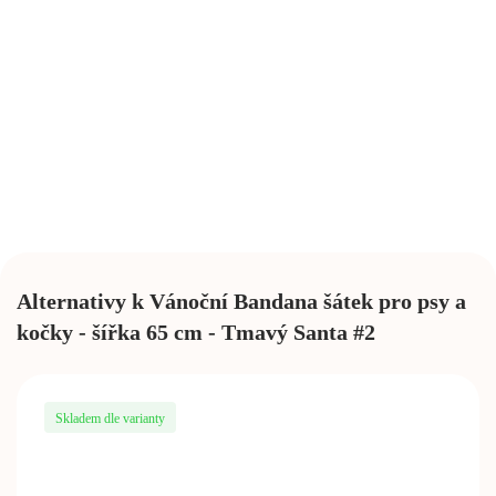
124 Kč
249 Kč
Vánoční Sob
Nedostupné
249
Kč
Vánoční vzor
Alternativy k Vánoční Bandana šátek pro psy a
Nedostupné
kočky - šířka 65 cm - Tmavý Santa #2
249
Kč
Skladem dle varianty