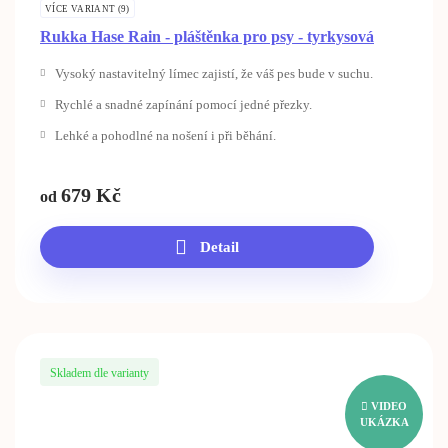
VÍCE VARIANT (9)
Rukka Hase Rain - pláštěnka pro psy - tyrkysová
Vysoký nastavitelný límec zajistí, že váš pes bude v suchu.
Rychlé a snadné zapínání pomocí jedné přezky.
Lehké a pohodlné na nošení i při běhání.
679
Kč
od
Detail
Skladem dle varianty
VIDEO
UKÁZKA