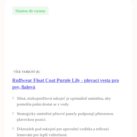
Skladem dle varianty
VÍCE VARIANT (6)
Ruffwear Float Coat Purple Lily - plovací vesta pro
psy, fialová
Silná, nízkoprofilová rukojeť je optimálně umístěna, aby
pomohla psům dostat se z vody.
Strategicky umístěné pěnové panely podporují přirozenou
plaveckou pozici.
D-kroužek pod rukojetí pro upevnění vodítka a reflexní
lemování pro lepší viditelnost.