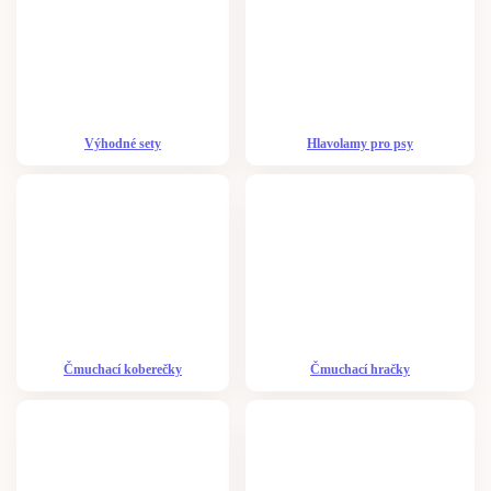
Výhodné sety
Hlavolamy pro psy
Čmuchací koberečky
Čmuchací hračky