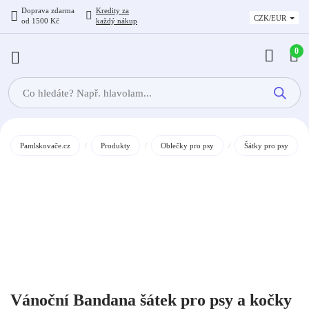
Doprava zdarma
Kredity
za
CZK/EUR
od 1500 Kč
každý nákup
0
Products
search
Pamlskovače.cz
/
Produkty
/
Oblečky pro psy
/
Šátky pro psy
Vánoční Bandana šátek pro psy a kočky