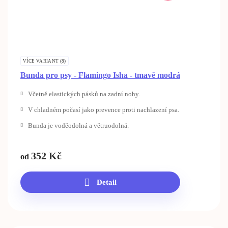
VÍCE VARIANT (8)
Bunda pro psy - Flamingo Isha - tmavě modrá
Včetně elastických pásků na zadní nohy.
V chladném počasí jako prevence proti nachlazení psa.
Bunda je voděodolná a větruodolná.
352
Kč
od
Detail