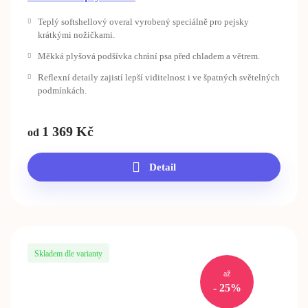
Teplý softshellový overal vyrobený speciálně pro pejsky
krátkými nožičkami.
Měkká plyšová podšívka chrání psa před chladem a větrem.
Reflexní detaily zajistí lepší viditelnost i ve špatných světelných
podmínkách.
1 369
Kč
od
Detail
Skladem dle varianty
až
- 25%