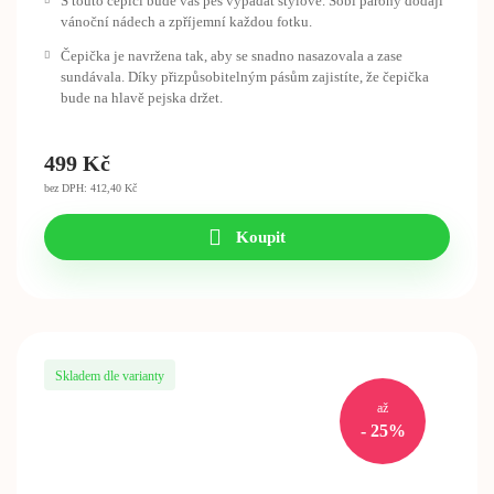
S touto čepicí bude váš pes vypadat stylově. Sobí parohy dodají
vánoční nádech a zpříjemní každou fotku.
Čepička je navržena tak, aby se snadno nasazovala a zase
sundávala. Díky přizpůsobitelným pásům zajistíte, že čepička
bude na hlavě pejska držet.
499
Kč
bez DPH: 412,40 Kč
Koupit
Skladem dle varianty
až
- 25%