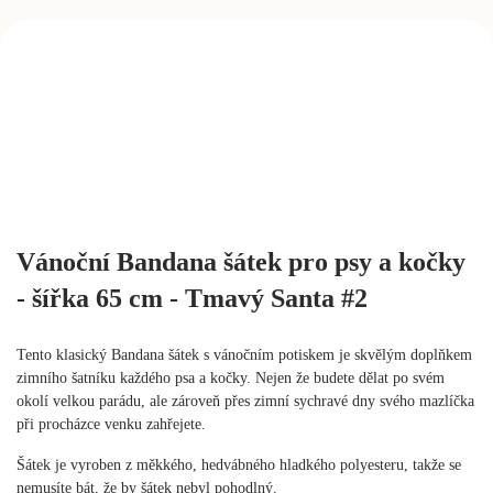
Vánoční Bandana šátek pro psy a kočky
- šířka 65 cm - Tmavý Santa #2
Tento klasický Bandana šátek s vánočním potiskem je skvělým doplňkem
zimního šatníku každého psa a kočky. Nejen že budete dělat po svém
okolí velkou parádu, ale zároveň přes zimní sychravé dny svého mazlíčka
při procházce venku zahřejete.
Šátek je vyroben z měkkého, hedvábného hladkého polyesteru, takže se
nemusíte bát, že by šátek nebyl pohodlný.