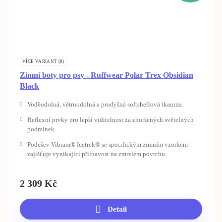
VÍCE VARIANT (8)
Zimní boty pro psy - Ruffwear Polar Trex Obsidian
Black
Voděodolná, větruodolná a prodyšná softshellová tkanina.
Reflexní prvky pro lepší viditelnost za zhoršených světelných
podmínek.
Podešev Vibram® Icetrek® se specifickým zimním vzorkem
zajišťuje vynikající přilnavost na zmrzlém povrchu.
2 309
Kč
Detail