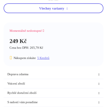
Všechny varianty
Modrý Santa
Nedostupné
Momentálně nedostupné
124 Kč
249 Kč
249
Kč
Cena bez DPH: 205,79 Kč
Nákupem získáte
5
Kreditů
Tmavě červený Santa
Nedostupné
249
Kč
Doprava zdarma
Vrácení zboží
Rychlé doručení zboží
Tmavý Santa
S radostí vám poradíme
Nedostupné