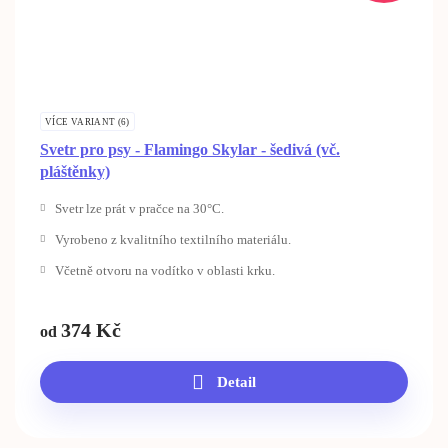
VÍCE VARIANT (6)
Svetr pro psy - Flamingo Skylar - šedivá (vč.
pláštěnky)
Svetr lze prát v pračce na 30°C.
Vyrobeno z kvalitního textilního materiálu.
Včetně otvoru na vodítko v oblasti krku.
374
Kč
od
Detail