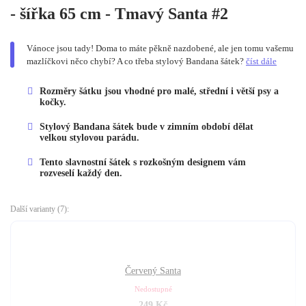
- šířka 65 cm - Tmavý Santa #2
Vánoce jsou tady! Doma to máte pěkně nazdobené, ale jen tomu vašemu
mazlíčkovi něco chybí? A co třeba stylový Bandana šátek?
číst dále
Rozměry šátku jsou vhodné pro malé, střední i větší psy a
kočky.
Stylový Bandana šátek bude v zimním období dělat
velkou stylovou parádu.
Tento slavnostní šátek s rozkošným designem vám
rozveselí každý den.
Další varianty (7):
Červený Santa
Nedostupné
249
Kč