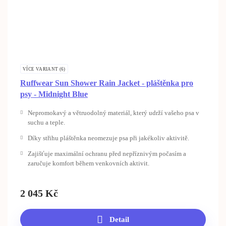
VÍCE VARIANT (6)
Ruffwear Sun Shower Rain Jacket - pláštěnka pro
psy - Midnight Blue
Nepromokavý a větruodolný materiál, který udrží vašeho psa v
suchu a teple.
Díky střihu pláštěnka neomezuje psa při jakékoliv aktivitě.
Zajišťuje maximální ochranu před nepříznivým počasím a
zaručuje komfort během venkovních aktivit.
2 045
Kč
Detail