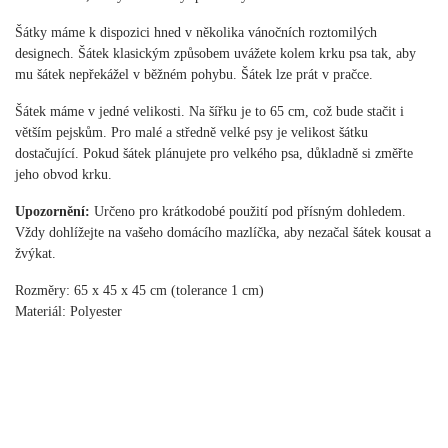
Šátky máme k dispozici hned v několika vánočních roztomilých
designech. Šátek klasickým způsobem uvážete kolem krku psa tak, aby
mu šátek nepřekážel v běžném pohybu. Šátek lze prát v pračce.
Šátek máme v jedné velikosti. Na šířku je to 65 cm, což bude stačit i
větším pejskům. Pro malé a středně velké psy je velikost šátku
dostačující. Pokud šátek plánujete pro velkého psa, důkladně si změřte
jeho obvod krku.
Upozornění:
Určeno pro krátkodobé použití pod přísným dohledem.
Vždy dohlížejte na vašeho domácího mazlíčka, aby nezačal šátek kousat a
žvýkat.
Rozměry: 65 x 45 x 45 cm (tolerance 1 cm)
Materiál: Polyester