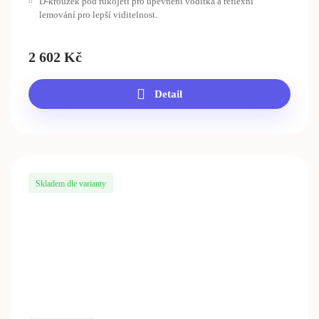
D-kroužek pod rukojetí pro upevnění vodítka a reflexní
lemování pro lepší viditelnost.
2 602
Kč
Detail
Skladem dle varianty