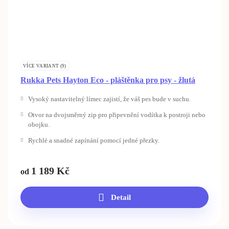
VÍCE VARIANT (9)
Rukka Pets Hayton Eco - pláštěnka pro psy - žlutá
Vysoký nastavitelný límec zajistí, že váš pes bude v suchu.
Otvor na dvojsměrný zip pro připevnění vodítka k postroji nebo
obojku.
Rychlé a snadné zapínání pomocí jedné přezky.
1 189
Kč
od
Detail