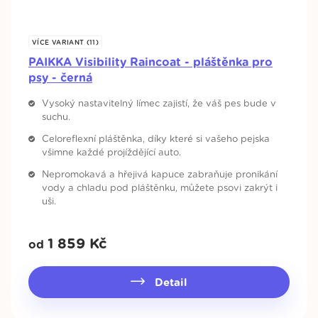
VÍCE VARIANT (11)
PAIKKA Visibility Raincoat - pláštěnka pro
psy - černá
Vysoký nastavitelný límec zajistí, že váš pes bude v
suchu.
Celoreflexní pláštěnka, díky které si vašeho pejska
všimne každé projíždějící auto.
Nepromokavá a hřejivá kapuce zabraňuje pronikání
vody a chladu pod pláštěnku, můžete psovi zakrýt i
uši.
1 859
Kč
od
Detail