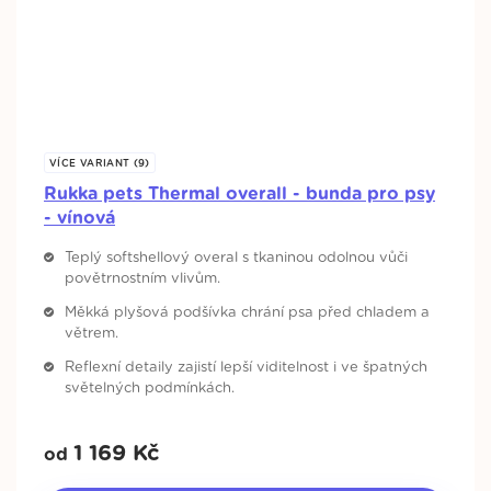
VÍCE VARIANT (9)
Rukka pets Thermal overall - bunda pro psy
- vínová
Teplý softshellový overal s tkaninou odolnou vůči
povětrnostním vlivům.
Měkká plyšová podšívka chrání psa před chladem a
větrem.
Reflexní detaily zajistí lepší viditelnost i ve špatných
světelných podmínkách.
1 169
Kč
od