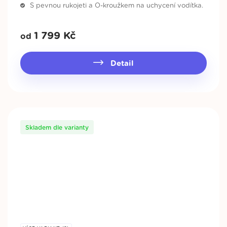
S pevnou rukojeti a O-kroužkem na uchycení vodítka.
1 799
Kč
od
Detail
Skladem dle varianty