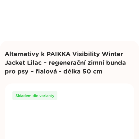
Délka 55 cm
Nedostupné
2 249
Kč
Alternativy k PAIKKA Visibility Winter
Délka 60 cm
Jacket Lilac – regenerační zimní bunda
Skladem
pro psy – fialová - délka 50 cm
2 249
Kč
Koupit
Skladem dle varianty
Délka 65 cm
Nedostupné
2 249
Kč