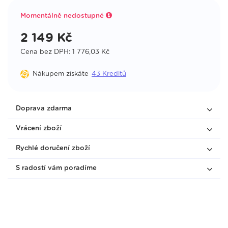
2 149
Kč
Momentálně nedostupné
Koupit
2 149
Kč
Cena bez DPH: 1 776,03 Kč
Nákupem získáte
43
Kreditů
Délka 40 cm
Skladem
2 149
Kč
Doprava zdarma
Koupit
Vrácení zboží
Rychlé doručení zboží
S radostí vám poradíme
Délka 45 cm
Nedostupné
2 149
Kč