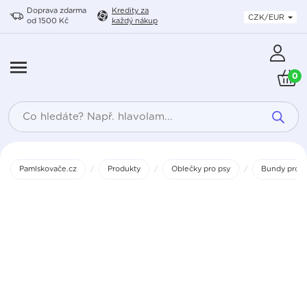
Doprava zdarma
Kredity
za
CZK/EUR
od 1500 Kč
každý nákup
0
Products
search
Pamlskovače.cz
/
Produkty
/
Oblečky pro psy
/
Bundy pro p