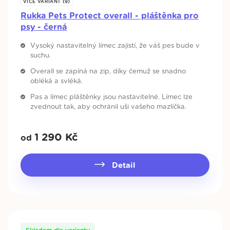
VÍCE VARIANT (9)
Rukka Pets Protect overall - pláštěnka pro
psy - černá
Vysoký nastavitelný límec zajistí, že váš pes bude v
suchu.
Overall se zapíná na zip, díky čemuž se snadno
obléká a svléká.
Pas a límec pláštěnky jsou nastavitelné. Límec lze
zvednout tak, aby ochránil uši vašeho mazlíčka.
1 290
Kč
od
Detail