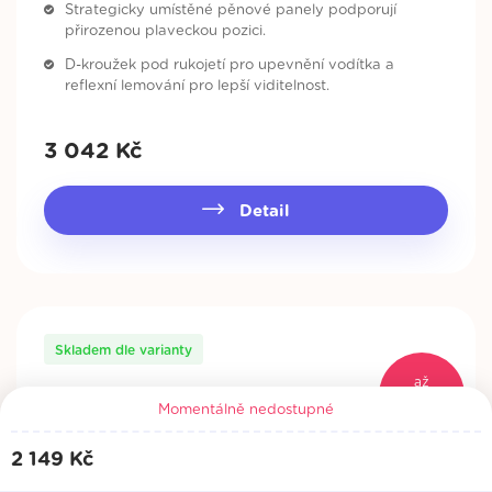
Strategicky umístěné pěnové panely podporují
přirozenou plaveckou pozici.
D-kroužek pod rukojetí pro upevnění vodítka a
reflexní lemování pro lepší viditelnost.
3 042
Kč
Detail
Skladem dle varianty
až
- 50%
Momentálně nedostupné
2 149
Kč