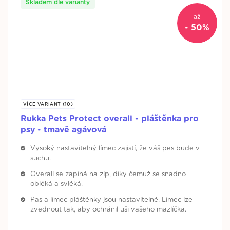
Skladem dle varianty
až
- 50%
VÍCE VARIANT (10)
Rukka Pets Protect overall - pláštěnka pro
psy - tmavě agávová
Vysoký nastavitelný límec zajistí, že váš pes bude v
suchu.
Overall se zapíná na zip, díky čemuž se snadno
obléká a svléká.
Pas a límec pláštěnky jsou nastavitelné. Límec lze
zvednout tak, aby ochránil uši vašeho mazlíčka.