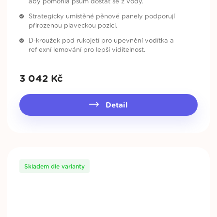
aby pomohla psům dostat se z vody.
Strategicky umístěné pěnové panely podporují
přirozenou plaveckou pozici.
D-kroužek pod rukojetí pro upevnění vodítka a
reflexní lemování pro lepší viditelnost.
3 042
Kč
Detail
Skladem dle varianty