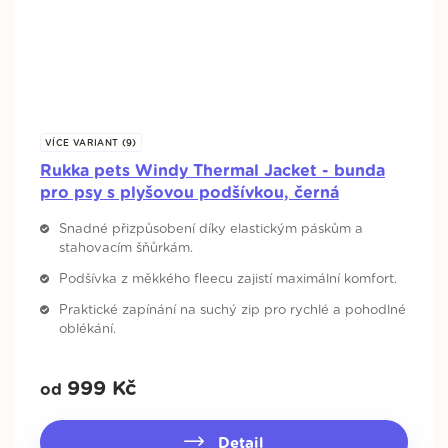
VÍCE VARIANT (9)
Rukka pets Windy Thermal Jacket - bunda
pro psy s plyšovou podšívkou, černá
Snadné přizpůsobení díky elastickým páskům a
stahovacím šňůrkám.
Podšívka z měkkého fleecu zajistí maximální komfort.
Praktické zapínání na suchý zip pro rychlé a pohodlné
oblékání.
999
Kč
od
Detail