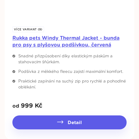
VÍCE VARIANT (9)
Rukka pets Windy Thermal Jacket - bunda
pro psy s plyšovou podšívkou, červená
Snadné přizpůsobení díky elastickým páskům a
stahovacím šňůrkám.
Podšívka z měkkého fleecu zajistí maximální komfort.
Praktické zapínání na suchý zip pro rychlé a pohodlné
oblékání.
999
Kč
od
Detail