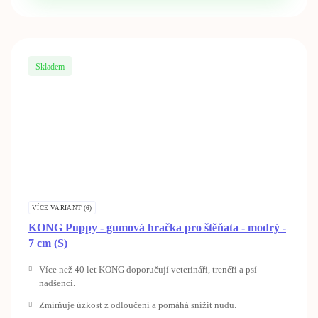
Skladem
VÍCE VARIANT (6)
KONG Puppy - gumová hračka pro štěňata - modrý -
7 cm (S)
Více než 40 let KONG doporučují veterináři, trenéři a psí
nadšenci.
Zmírňuje úzkost z odloučení a pomáhá snížit nudu.