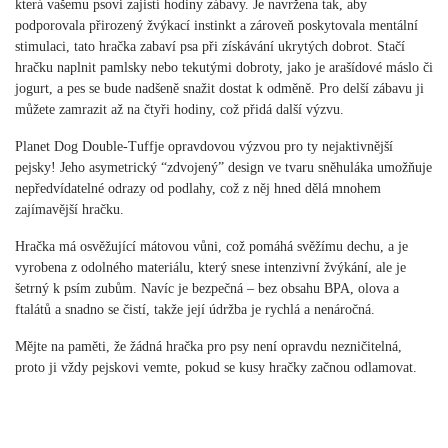
která vašemu psovi zajistí hodiny zábavy. Je navržena tak, aby
podporovala přirozený žvýkací instinkt a zároveň poskytovala mentální
stimulaci, tato hračka zabaví psa při získávání ukrytých dobrot. Stačí
hračku naplnit pamlsky nebo tekutými dobroty, jako je arašídové máslo či
jogurt, a pes se bude nadšeně snažit dostat k odměně. Pro delší zábavu ji
můžete zamrazit až na čtyři hodiny, což přidá další výzvu.
Planet Dog Double-Tuffje opravdovou výzvou pro ty nejaktivnější
pejsky! Jeho asymetrický “zdvojený” design ve tvaru sněhuláka umožňuje
nepředvídatelné odrazy od podlahy, což z něj hned dělá mnohem
zajímavější hračku.
Hračka má osvěžující mátovou vůni, což pomáhá svěžímu dechu, a je
vyrobena z odolného materiálu, který snese intenzivní žvýkání, ale je
šetrný k psím zubům. Navíc je bezpečná – bez obsahu BPA, olova a
ftalátů a snadno se čistí, takže její údržba je rychlá a nenáročná.
Mějte na paměti, že žádná hračka pro psy není opravdu nezničitelná,
proto ji vždy pejskovi vemte, pokud se kusy hračky začnou odlamovat.