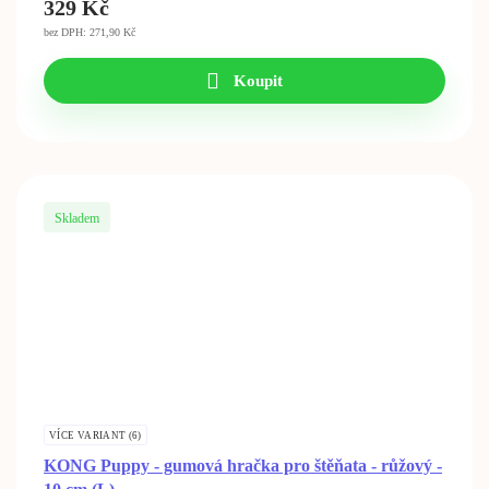
329
Kč
bez DPH: 271,90 Kč
Koupit
Skladem
VÍCE VARIANT (6)
KONG Puppy - gumová hračka pro štěňata - růžový -