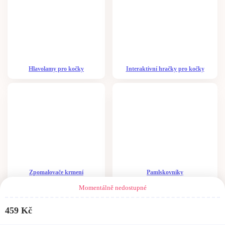
Hlavolamy pro kočky
Interaktivní hračky pro kočky
Zpomalovače krmení
Pamlskovníky
Momentálně nedostupné
459
Kč