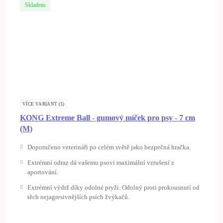
Skladem
VÍCE VARIANT (3)
KONG Extreme Ball - gumový míček pro psy - 7 cm
(M)
Doporučeno veterináři po celém světě jako bezpečná hračka.
Extrémní odraz dá vašemu psovi maximální vzrušení z
aportování.
Extrémní výdrž díky odolné pryži. Odolný proti prokousnutí od
těch nejagresivnějších psích žvýkačů.