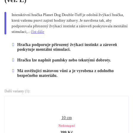
Interaktivní hračka Planet Dog Double-Tuff je odolná žvýkací hračka,
která vašemu psovi zajistí hodiny zábavy. Je navržena tak, aby
podporovala přirozený žvýkací instinkt a zároveň poskytovala mentální
stimulaci,...
číst dále
Hračka podporuje přirozený žvýkací instinkt a zároveň
poskytuje mentální stimulaci.
Hračku lze naplnit pamlsky nebo tekutými dobroty.
Má osvěžující mátovou vůni a je vyrobena z odolného
bezpečného materiálu.
Další varianty (1):
10 cm
Nedostupné
399
Kč