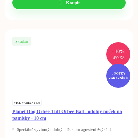
Koupit
Skladem
- 10%
Original
Current
499
Kč
price
price
was:
is:
FOTKY
499 Kč.
449 Kč.
ZÁKAZNÍKŮ
VÍCE VARIANT (2)
Planet Dog Orbee-Tuff Orbee Ball - odolný míček na
pamlsky - 10 cm
Speciálně vyvinutý odolný míček pro agresivní žvýkání