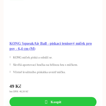
KONG SqueakAir Ball - pískací tenisový míček pro
psy - 6,4 cm (M)
KONG míček píská a odráží se.
Skvělá aportovací hračka na běžnou hru s míčkem.
Včetně kvalitního pískátka uvnitř míčku.
49
Kč
bez DPH: 40,50 Kč
Koupit