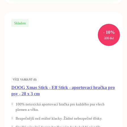
Skladem
- 10%
Original
Current
399
Kč
price
price
was:
is:
399 Kč.
359 Kč.
VÍCE VARIANT (8)
DOOG Xmas Stick - Elf Stick - aportovací hračka pro
psy - 28 x 3 cm
100% netoxická aportovací hračka pro každého psa všech
plemen a věku.
Bezpečnější než reálné klacky. Žádné nebezpečné třísky.