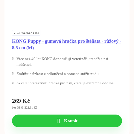
VÍCE VARIANT (6)
KONG Puppy - gumová hračka pro štěňata - růžový -
8,5 cm (M)
Více než 40 let KONG doporučují veterináři, trenéři a psí
nadšenci.
Zmírňuje úzkost z odloučení a pomáhá snížit nudu.
Skvělá interaktivní hračka pro psy, která je extrémně odolná.
269
Kč
bez DPH: 222,31 Kč
Koupit