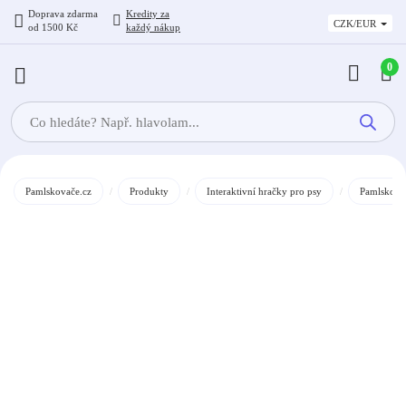
Doprava zdarma
Kredity
za
CZK/EUR
od 1500 Kč
každý nákup
0
Products
search
Pamlskovače.cz
/
Produkty
/
Interaktivní hračky pro psy
/
Pamlskové