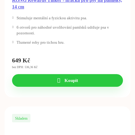
KONG Rewards Tinker - hračka pro psy na pamlsky,
14 cm
Stimuluje mentální a fyzickou aktivitu psa.
6 otvorů pro náhodné uvolňování pamlsků udržuje psa v
pozornosti.
Tlumené rohy pro tichou hru.
649
Kč
bez DPH: 536,36 Kč
Koupit
Skladem