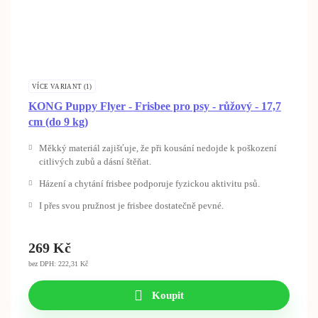
VÍCE VARIANT (1)
KONG Puppy Flyer - Frisbee pro psy - růžový - 17,7
cm (do 9 kg)
Měkký materiál zajišťuje, že při kousání nedojde k poškození
citlivých zubů a dásní štěňat.
Házení a chytání frisbee podporuje fyzickou aktivitu psů.
I přes svou pružnost je frisbee dostatečně pevné.
269
Kč
bez DPH: 222,31 Kč
Koupit