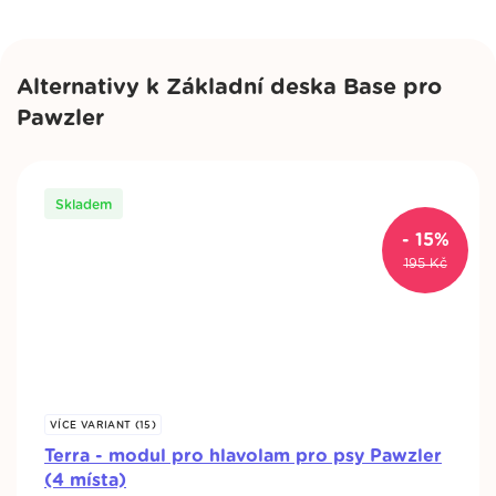
Koupit
Alternativy k Základní deska Base pro
Pawzler
Modul pro Pawzler Nai
Nedostupné
98 Kč
115 Kč
Skladem
- 15%
Origina
Current
195
Kč
price
price
Modul pro Pawzler Onix
was:
is:
195 Kč.
166 Kč.
Nedostupné
19 Kč
195 Kč
VÍCE VARIANT (15)
Terra - modul pro hlavolam pro psy Pawzler
(4 místa)
Modul pro Pawzler Onix