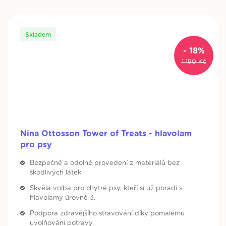
Skladem
- 18%
Origina
Curren
1 190
Kč
price
price
was:
is:
1
979 Kč
190 Kč
Nina Ottosson Tower of Treats - hlavolam
pro psy
Bezpečné a odolné provedení z materiálů bez
škodlivých látek.
Skvělá volba pro chytré psy, kteří si už poradí s
hlavolamy úrovně 3.
Podpora zdravějšího stravování díky pomalému
uvolňování potravy.