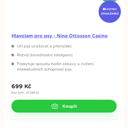
FOTKY
Moduly pro Pawzler (3 ks)
ZÁKAZNÍKŮ
Nedostupné
369 Kč
395 Kč
Hlavolam pro psy - Nina Ottosson Casino
Učí psa uvažovat a přemýšlet.
Rozvíjí dovednostní inteligenci.
Moduly pro Pawzler (3 ks)
Poskytuje spoustu hodin zábavy a cvičení
Nedostupné
intelektuálních schopností psa.
469 Kč
515 Kč
699
Kč
bez DPH: 577,69 Kč
Modul pro Pawzler Terra
Koupit
Skladem
166 Kč
195 Kč