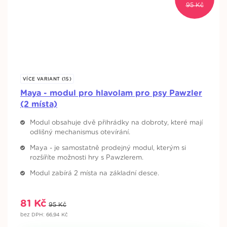
Original
Current
95
Kč
price
price
was:
is:
95 Kč.
81 Kč.
VÍCE VARIANT (15)
Maya - modul pro hlavolam pro psy Pawzler
(2 místa)
Modul obsahuje dvě přihrádky na dobroty, které mají
odlišný mechanismus otevírání.
Maya - je samostatně prodejný modul, kterým si
rozšíříte možnosti hry s Pawzlerem.
Modul zabírá 2 místa na základní desce.
81 Kč
95 Kč
bez DPH: 66,94 Kč