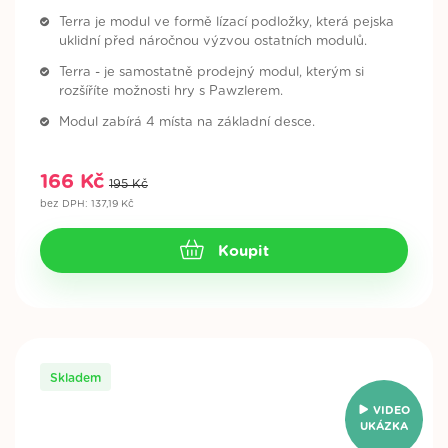
Skladem
Terra je modul ve formě lízací podložky, která pejska
81 Kč
uklidní před náročnou výzvou ostatních modulů.
95 Kč
Terra - je samostatně prodejný modul, kterým si
Koupit
rozšíříte možnosti hry s Pawzlerem.
Modul zabírá 4 místa na základní desce.
166 Kč
195 Kč
Čmuchací kobereček Pawzler
bez DPH: 137,19 Kč
Nedostupné
314 Kč
Koupit
629 Kč
Modul pro Pawzler Peach
Nedostupné
Skladem
85
Kč
VIDEO
UKÁZKA