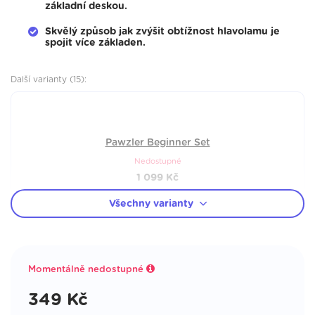
základní deskou.
Skvělý způsob jak zvýšit obtížnost hlavolamu je
spojit více základen.
Další varianty (15):
Pawzler Beginner Set
Nedostupné
1 099
Kč
Všechny varianty
Pawzler Rainbow Mix: 1 balení
Nedostupné
Momentálně nedostupné
1 199
Kč
349
Kč