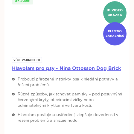
Skladem
VIDEO
UKÁZKA
FOTKY
ZÁKAZNÍKŮ
VÍCE VARIANT (1)
Hlavolam pro psy - Nina Ottosson Dog Brick
Probouzí přirozené instinkty psa k hledání potravy a
řešení problémů.
Různé způsoby, jak schovat pamlsky – pod posuvnými
červenými kryty, otevíracími víčky nebo
odnímatelnými krytkami ve tvaru kostí.
Hlavolam posiluje soustředění, zlepšuje dovednosti v
řešení problémů a snižuje nudu.