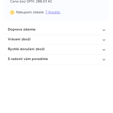
Cena bez DPH: 288,43 Kč
Pawzler Rainbow Mix: 2 balení výhodně
Nákupem získáte
7
Kreditů
Nedostupné
2 038 Kč
2 398 Kč
Doprava zdarma
Vrácení zboží
Rychlé doručení zboží
Modul pro Pawzler Kaya
S radostí vám poradíme
Nedostupné
195
Kč
Modul pro Pawzler Maya
Skladem
81 Kč
95 Kč