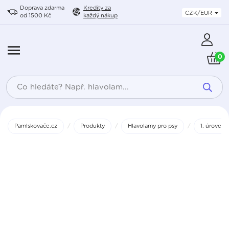
Doprava zdarma
Kredity
za
CZK/EUR
od 1500 Kč
každý nákup
0
Products
search
Pamlskovače.cz
/
Produkty
/
Hlavolamy pro psy
/
1. úroveň