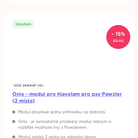
Skladem
- 15%
Original
Current
95
Kč
price
price
was:
is:
95 Kč.
81 Kč.
VÍCE VARIANT (15)
Onix - modul pro hlavolam pro psy Pawzler
(2 místa)
Modul obsahuje jednu přihrádku na dobroty.
Onix - je samostatně prodejný modul, kterým si
rozšíříte možnosti hry s Pawzlerem.
Modul zabírá 2 místa na základní desce.