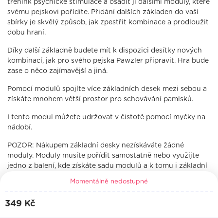
trénink psychické stimulace a osadit ji dalšími moduly, které
svému pejskovi pořídíte. Přidání dalších základen do vaší
sbírky je skvělý způsob, jak zpestřit kombinace a prodloužit
dobu hraní.
Díky další základně budete mít k dispozici desítky nových
kombinací, jak pro svého pejska Pawzler připravit. Hra bude
zase o něco zajímavější a jiná.
Pomocí modulů spojíte více základních desek mezi sebou a
získáte mnohem větší prostor pro schovávání pamlsků.
I tento modul můžete udržovat v čistotě pomocí myčky na
nádobí.
POZOR: Nákupem základní desky nezískáváte žádné
moduly. Moduly musíte pořídit samostatně nebo využijte
jedno z balení, kde získáte sadu modulů a k tomu i základní
desku.
Momentálně nedostupné
349
Kč