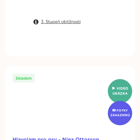
Koupit
3. Stupeň obtížnosti
Modul pro Pawzler Zhu
Nedostupné
191 Kč
225 Kč
Skladem
VIDEO
UKÁZKA
FOTKY
ZÁKAZNÍKŮ
Hlavolam pro psy - Nina Ottosson